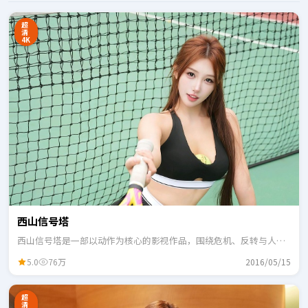
超
清
4K
西山信号塔
西山信号塔是一部以动作为核心的影视作品，围绕危机、反转与人物
成长展开，整体节奏紧凑，适合一口气追完。
5.0
76万
2016/05/15
超
清