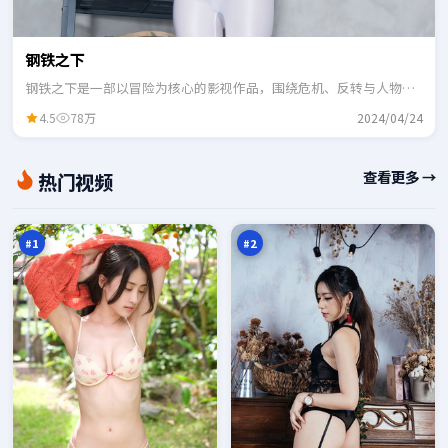
钢铁之下
钢铁之下是一部以冒险为核心的影视作品，围绕危机、反转与人物成
长展开，整体节奏紧凑，适合一口气追完。
4.5
78万
2024/04/24
深
金
查看更多 →
热门视频
空
岸
倒
审
98
98
影
判
万
万
#
1
#
2