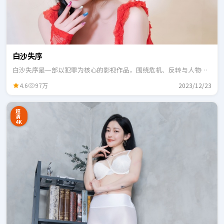
白沙失序
白沙失序是一部以犯罪为核心的影视作品，围绕危机、反转与人物成
长展开，整体节奏紧凑，适合一口气追完。
4.6
97万
2023/12/23
超
清
4K