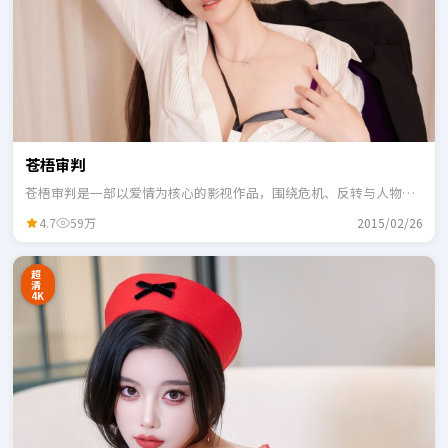
苍梧审判
苍梧审判是一部以爱情为核心的影视作品，围绕危机、反转与人物成
长展开，整体节奏紧凑，适合一口气追完。
4.7
59万
2015/02/26
超
清
4K