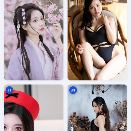
白
沉
沙
舟
失
之
97
97
序
下
万
万
#
7
#
8