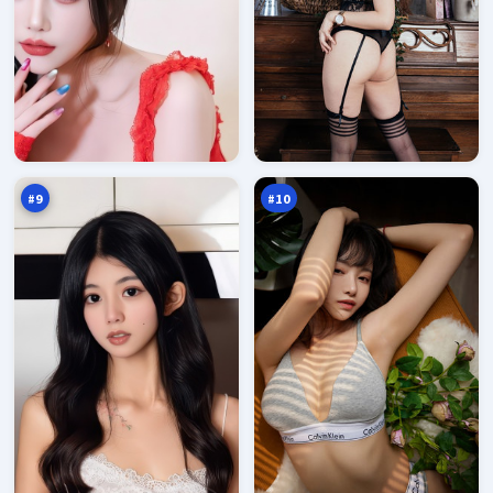
苍
雾
梧
岛
引
暗
96
96
擎
涌
万
万
#
9
#
10