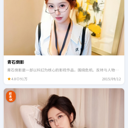
青石倒影
青石倒影是一部以科幻为核心的影视作品，围绕危机、反转与人物成
长展开，整体节奏紧凑，适合一口气追完。
4.8
91万
2015/09/12
超
清
4K