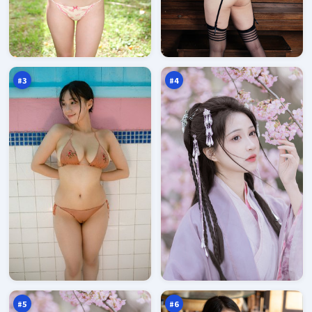
归
深
途
海
旧
悬
98
98
账
案
万
万
本
#
3
#
4
终
暮
局
色
证
暗
97
97
人
涌
万
万
#
5
#
6