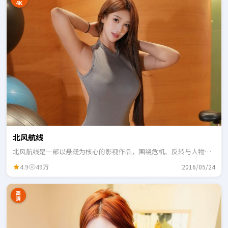
4K
北风航线
北风航线是一部以悬疑为核心的影视作品，围绕危机、反转与人物成
长展开，整体节奏紧凑，适合一口气追完。
4.9
49万
2016/05/24
高
清