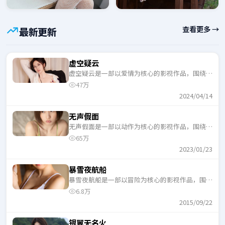
查看更多 →
最新更新
虚空疑云
虚空疑云是一部以爱情为核心的影视作品，围绕危
机、反转与人物成长展开，整体节奏紧凑，适合一
47万
口气追完。
2024/04/14
无声假面
无声假面是一部以动作为核心的影视作品，围绕危
机、反转与人物成长展开，整体节奏紧凑，适合一
65万
口气追完。
2023/01/23
暴雪夜航船
暴雪夜航船是一部以冒险为核心的影视作品，围绕
危机、反转与人物成长展开，整体节奏紧凑，适合
6.8万
一口气追完。
2015/09/22
银翼无名火