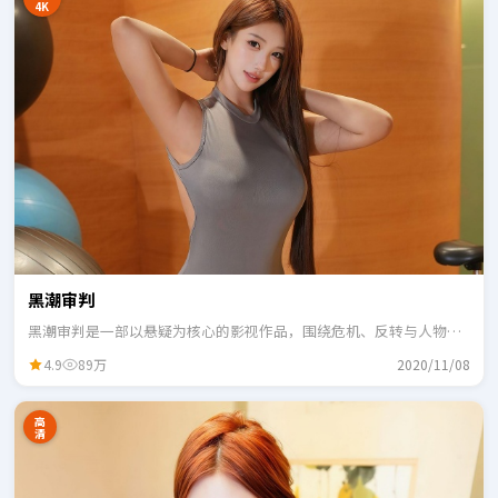
4K
黑潮审判
黑潮审判是一部以悬疑为核心的影视作品，围绕危机、反转与人物成
长展开，整体节奏紧凑，适合一口气追完。
4.9
89万
2020/11/08
高
清