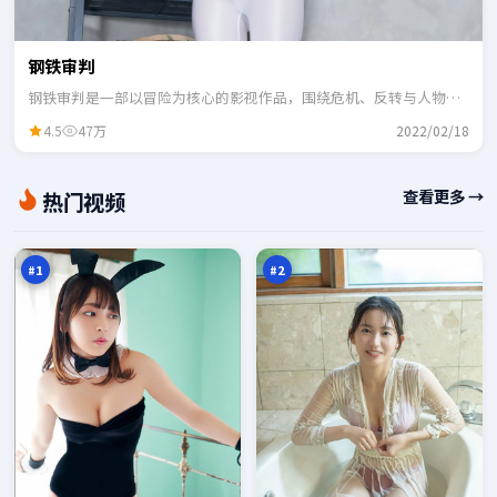
钢铁审判
钢铁审判是一部以冒险为核心的影视作品，围绕危机、反转与人物成
长展开，整体节奏紧凑，适合一口气追完。
4.5
47万
2022/02/18
边
青
查看更多 →
热门视频
境
石
降
逃
98
98
临
生
万
万
#
1
#
2