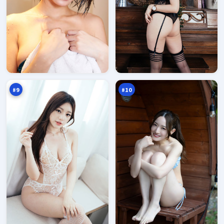
苍
寒
梧
锋
终
夜
95
95
章
航
万
万
船
#
9
#
10