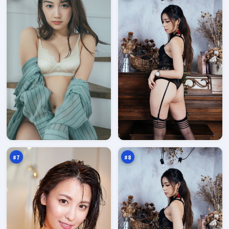
归
狂
途
潮
证
回
95
95
词
廊
万
万
#
7
#
8