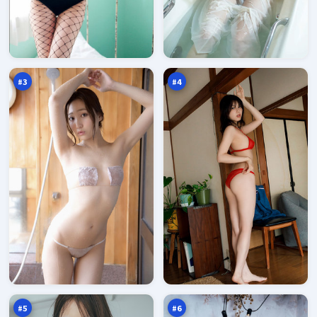
深
东
海
篱
十
猎
98
97
字
局
万
万
口
#
3
#
4
雪
影
线
子
追
十
97
96
缉
字
万
万
口
#
5
#
6