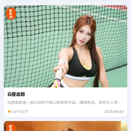
超
清
4K
白昼追踪
白昼追踪是一部以动作为核心的影视作品，围绕危机、反转与人物成
长展开，整体节奏紧凑，适合一口气追完。
5.0
42万
2025/06/03
超
清