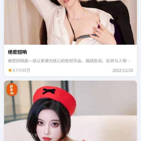
绝密回响
绝密回响是一部以爱情为核心的影视作品，围绕危机、反转与人物成
长展开，整体节奏紧凑，适合一口气追完。
4.7
55万
2022/12/25
超
清
4K