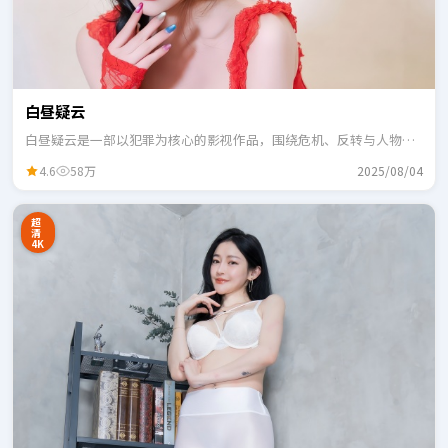
白昼疑云
白昼疑云是一部以犯罪为核心的影视作品，围绕危机、反转与人物成
长展开，整体节奏紧凑，适合一口气追完。
4.6
58万
2025/08/04
超
清
4K