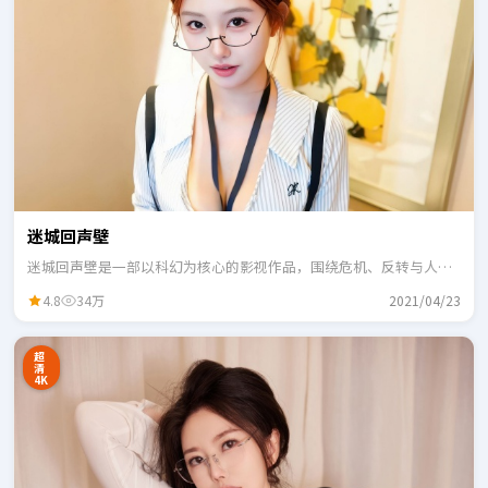
迷城回声壁
迷城回声壁是一部以科幻为核心的影视作品，围绕危机、反转与人物
成长展开，整体节奏紧凑，适合一口气追完。
4.8
34万
2021/04/23
超
清
4K