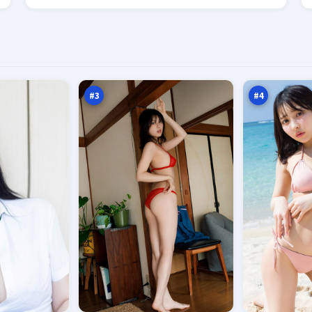
灰
夜
塔
色
行
猎
97
96
动
场
万
万
#
3
#
4
沉
黑
舟
潮
回
折
92
92