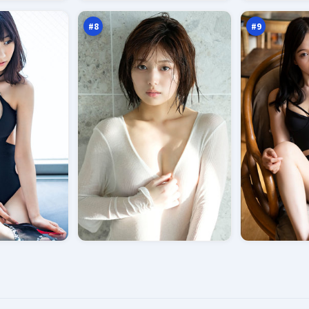
声
返
万
万
点
#
8
#
9