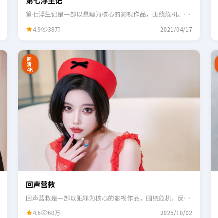
第七浮生记
第七浮生记是一部以悬疑为核心的影视作品，围绕危机、反
转与人物成长展开，整体节奏紧凑，适合一口气追完。
4.9
38万
2021/04/17
2:48
0:55
超
清
4K
回声营救
回声营救是一部以犯罪为核心的影视作品，围绕危机、反转
与人物成长展开，整体节奏紧凑，适合一口气追完。
4.6
60万
2025/10/02