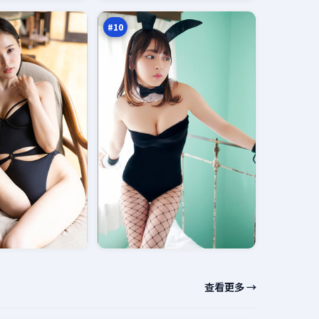
云
万
#
10
查看更多 →