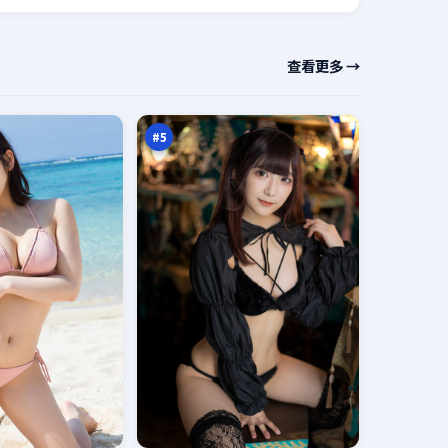
南
查看更多 →
渡
远
96
征
万
#
5
虚
空
风
92