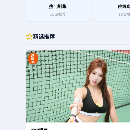
热门剧集
院线
10
部推荐
10
部
精选推荐
0:20
超
清
4K