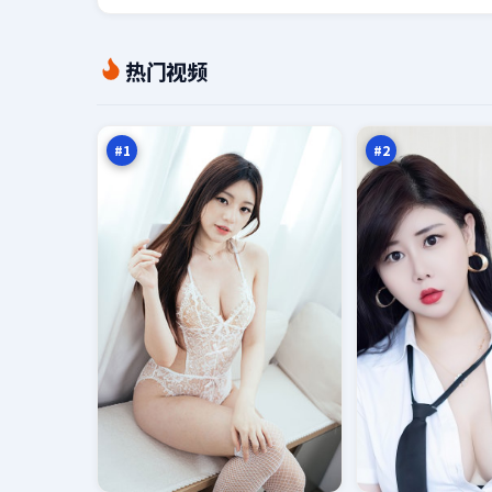
狂
断
热门视频
潮
桥
绝
边
98
97
路
境
万
万
书
线
#
1
#
2
西
金
山
岸
旁
倒
95
95